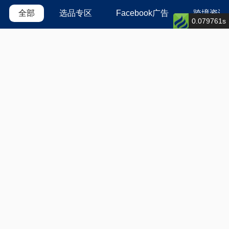
全部
选品专区
Facebook广告
跨境资讯
0.079761s
28
2023-09
合作伙伴招募
成为璐创合作伙伴，您可以获得培训、运营、销售、
技术等支持，还有丰厚返利等联盟政策
28
2023-09
璐创行业出海加速计划
10天开启你的海外生意，一键全球开卖~